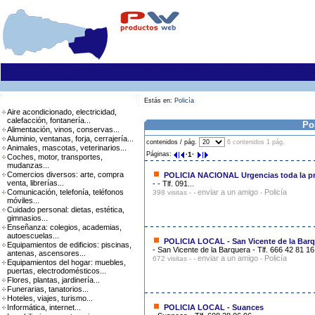
Cantabria Occidental
: Unquera, San Vicente de 
Empresas y profesionales
Estás en:
Policía
Aire acondicionado, electricidad,
calefacción, fontanería...
Pol
Alimentación, vinos, conservas...
Aluminio, ventanas, forja, cerrajería...
contenidos / pág.
6 contenidos 1 pág.
Animales, mascotas, veterinarios...
Páginas:
·1·
Coches, motor, transportes,
mudanzas...
Comercios diversos: arte, compra
POLICIA NACIONAL Urgencias toda la pr
venta, librerías...
- - Tlf. 091...
Comunicación, telefonía, teléfonos
enviar a un amigo
Policía
398 visitas - -
-
móviles...
Cuidado personal: dietas, estética,
gimnasios...
Enseñanza: colegios, academias,
autoescuelas...
POLICIA LOCAL - San Vicente de la Bar
Equipamientos de edificios: piscinas,
- San Vicente de la Barquera - Tlf. 666 42 81 16.
antenas, ascensores...
enviar a un amigo
Policía
672 visitas - -
-
Equipamientos del hogar: muebles,
puertas, electrodomésticos...
Flores, plantas, jardinería...
Funerarias, tanatorios...
Hoteles, viajes, turismo...
Informática, internet...
POLICIA LOCAL - Suances