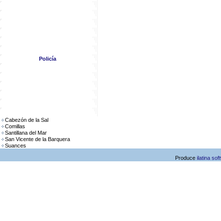
Cementerios y Tanatorios
Correos y Telégrafos
Empleo y Negocios
Hacienda
Meteorología
Mujer
Policía
Registros
Servicios Asistenciales
Telefonía (Operadores)
Transportes (Información)
Enlaces de Internet
Callejero
Cabezón de la Sal
Comillas
Santillana del Mar
San Vicente de la Barquera
Suances
Produce
ilatina sof