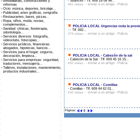
- Suances - Tlf. 608 28 06 96...
Inmobiliarias, construcciones y
enviar a un amigo
Policía
reformas
481 visitas - -
-
Ocio: música, deportes, bricolaje...
Publicidad, artes gráficas, serigrafía
Restaurantes, bares, pizzas...
Ropa, niños, moda, novias,
complementos...
POLICIA LOCAL Urgencias toda la provin
Sanidad: clínicas, fisioterapia,
- - Tlf. 092...
odontología...
enviar a un amigo
Policía
379 visitas - -
-
Servicios diversos: fotografía,
videoclubs, fotocopias...
Servicios jurídicos, financieras:
abogados, hipotecas, bancos...
Servicios para el hogar: seguros,
POLICIA LOCAL - Cabezón de la sal
decoración, limpieza...
- Cabezón de la Sal - Tlf. 659 45 16 15...
Servicios para empresas: seguridad,
enviar a un amigo
Policía
450 visitas - -
-
traductores, mensajería...
Talleres, instalaciones, mantenimiento,
productos industriales...
Medios de transporte
Emergencias
POLICIA LOCAL - Comillas
Educación
- Comillas - Tlf. 609 44 62 01...
enviar a un amigo
Policía
430 visitas - -
-
Cultura
Justicia
Administraciones Locales
Centros Deportivos
Páginas:
·1·
Sanidad
Bienestar Social y Tercera Edad
Culto
Agua, Gas y Electricidad
Bomberos